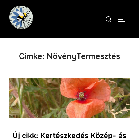
Skip
to
Search
TOGGLE
content
for:
Címke:
NövényTermesztés
Új cikk: Kertészkedés Közép- és