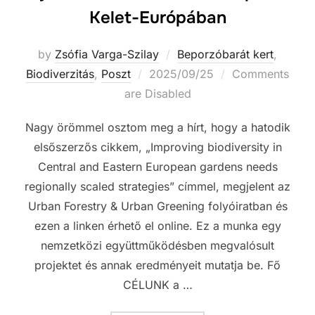
Kelet-Európában
by
Zsófia Varga-Szilay
Beporzóbarát kert
,
Posted
Biodiverzitás
,
Poszt
2025/09/25
Comments
on
are Disabled
Nagy örömmel osztom meg a hírt, hogy a hatodik
elsőszerzős cikkem, „Improving biodiversity in
Central and Eastern European gardens needs
regionally scaled strategies” címmel, megjelent az
Urban Forestry & Urban Greening folyóiratban és
ezen a linken érhető el online. Ez a munka egy
nemzetközi együttműködésben megvalósult
projektet és annak eredményeit mutatja be. Fő
CÉLUNK a …