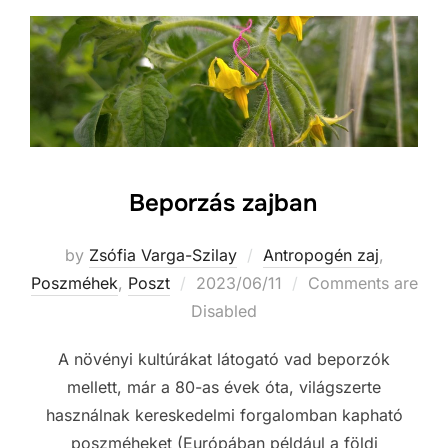
Beporzás zajban
by
Zsófia Varga-Szilay
Antropogén zaj
,
Posted
Poszméhek
,
Poszt
2023/06/11
Comments are
on
Disabled
A növényi kultúrákat látogató vad beporzók
mellett, már a 80-as évek óta, világszerte
használnak kereskedelmi forgalomban kapható
poszméheket (Európában például a földi