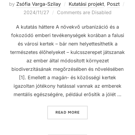
by
Zsófia Varga-Szilay
Kutatási projekt
,
Poszt
Posted
2024/11/27
Comments are Disabled
on
A kutatás háttere A növekvő urbanizáció és a
fokozódó emberi tevékenységek korában a falusi
és városi kertek – bár nem helyettesíthetik a
természetes élőhelyeket – kulcsszerepet játszanak
az ember által módosított környezet
biodiverzitásának megőrzésében és növelésében
[1]. Emellett a magán- és közösségi kertek
igazoltan jótékony hatással vannak az emberek
mentális egészségére, például erősítik a jólét …
„KERTÉSZKEDÉS KÖZÉP- É
READ MORE