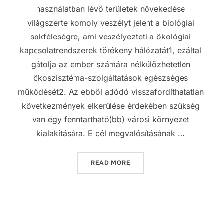
használatban lévő területek növekedése
világszerte komoly veszélyt jelent a biológiai
sokféleségre, ami veszélyezteti a ökológiai
kapcsolatrendszerek törékeny hálózatát1, ezáltal
gátolja az ember számára nélkülözhetetlen
ökoszisztéma-szolgáltatások egészséges
működését2. Az ebből adódó visszafordíthatatlan
következmények elkerülése érdekében szükség
van egy fenntartható(bb) városi környezet
kialakítására. E cél megvalósításának …
„KERTÉSZKEDÉS MAGYAROR
READ MORE