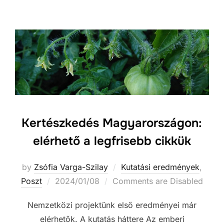
Kertészkedés Magyarországon:
elérhető a legfrisebb cikkük
by
Zsófia Varga-Szilay
Kutatási eredmények
,
Posted
Poszt
2024/01/08
Comments are Disabled
on
Nemzetközi projektünk első eredményei már
elérhetők. A kutatás háttere Az emberi