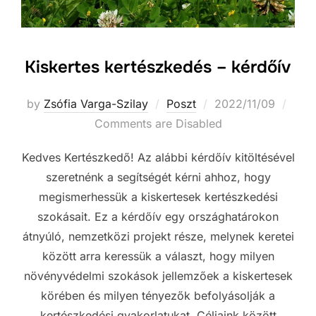
Kiskertes kertészkedés – kérdőív
Posted
by
Zsófia Varga-Szilay
Poszt
2022/11/09
on
Comments are Disabled
Kedves Kertészkedő! Az alábbi kérdőív kitöltésével
szeretnénk a segítségét kérni ahhoz, hogy
megismerhessük a kiskertesek kertészkedési
szokásait. Ez a kérdőív egy országhatárokon
átnyúló, nemzetközi projekt része, melynek keretei
között arra keressük a választ, hogy milyen
növényvédelmi szokások jellemzőek a kiskertesek
körében és milyen tényezők befolyásolják a
kertészkedési gyakorlatukat. Céljaink között