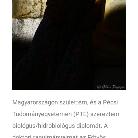
Magyarországon születtem, és a Pécsi
Tudományegyetemen (PTE) szereztem
biológus/hidrobiológus diplomát. A
doktori tanulmányaimat az Eötvös