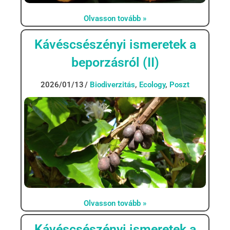
Olvasson tovább »
Kávéscsészényi ismeretek a
beporzásról (II)
2026/01/13
Biodiverzitás
,
Ecology
,
Poszt
Olvasson tovább »
Kávéscsészényi ismeretek a