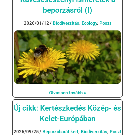
beporzásról (I)
2026/01/12
Biodiverzitás
,
Ecology
,
Poszt
Olvasson tovább »
Új cikk: Kertészkedés Közép- és
Kelet-Európában
2025/09/25
Beporzóbarát kert
,
Biodiverzitás
,
Poszt