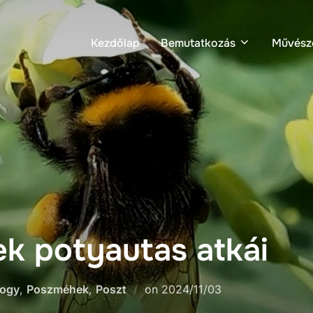
Kezdőlap
Bemutatkozás
Művész
k potyautas atkái
logy
,
Poszméhek
,
Poszt
on
2024/11/03