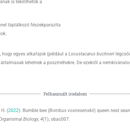
nak is tekinthetők a
nnel táplálkozó fészekparazita
jok.
is, hogy egyes atkafajok (például a
Locustacarus buchneri
légcső
n ártalmasak lehetnek a poszméhekre. De ezekről a nemkívánat
Felhasznált irodalom
 H. (
2022
). Bumble bee (
Bombus vosnesenskii
) queen nest sear
 Organismal Biology
,
4
(1), obac007.