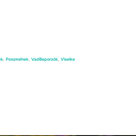
ek
,
Poszméhek
,
VadBeporzók
,
Viselke