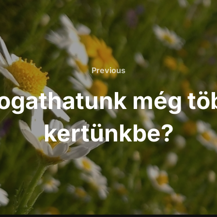
Previous
logathatunk még töb
kertünkbe?