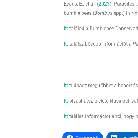
Evans, E., et al. (
2023
). Parasites,
bumble bees (
Bombus
spp.) in No
Itt
találod a Bumblebee Conservati
Itt
találsz bővebb információt a
Pa
Itt
tudhasz meg többet a beporzási
Itt
olvashatsz a életciklusukról, val
Itt
találsz információt arról, hogy 