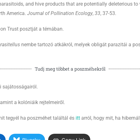
 parasitoids, and hive products that are potentially deleterious t
rth America.
Journal of Pollination Ecology
,
33
, 37-53.
on Trust posztját a témában.
rasitellus
nembe tartozó atkákról, melyek obligát parazitái a p
Tudj meg többet a poszméhekről
 sajátosságairól.
amint a kolóniáik rejtelmeiről.
mit tegyél ha poszméhet találtál és
itt
arról, hogy mit, ha hibern