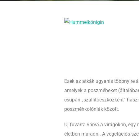
Ezek az atkák ugyanis többnyire 
amelyek a poszméheket (általában 
csupán „szállítóeszközként” haszn
poszméhkolóniák között.
Új fuvarra várva a virágokon, egy
életben maradni. A vegetációs sze