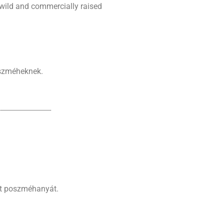
o wild and commercially raised
oszméheknek.
ált poszméhanyát.