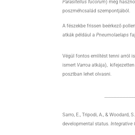
Parasitellus fucorum
) még hasznos
poszméhcsalád szempontjából.
A fészekbe frissen beérkező polle
atkák például a
Pneumolaelaps
fa
Végül fontos említést tenni arról 
ismert
Varroa
atkája), kifejezette
posztban lehet olvasni.
Sarro, E., Tripodi, A., & Woodard, S.
developmental status.
Integrative