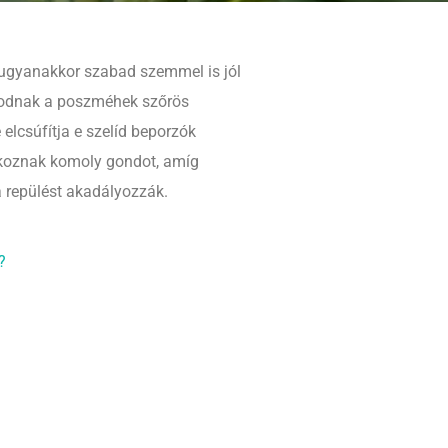
 ugyanakkor szabad szemmel is jól
zkodnak a poszméhek szőrös
 elcsúfítja e szelíd beporzók
okoznak komoly gondot, amíg
 repülést akadályozzák.