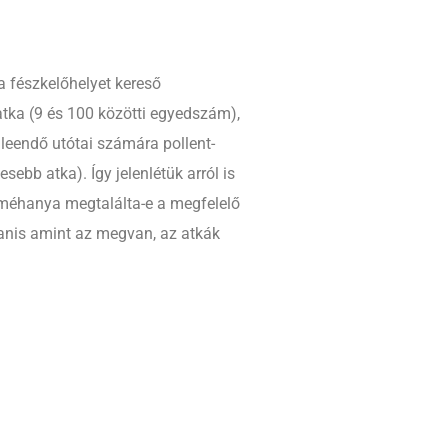
a fészkelőhelyet kereső
tka (9 és 100 közötti egyedszám),
a leendő utótai számára pollent-
sebb atka). Így jelenlétük arról is
zméhanya megtalálta-e a megfelelő
anis amint az megvan, az atkák