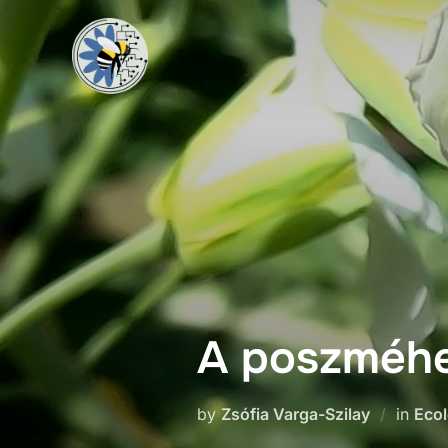
A poszméhe
by
Zsófia Varga-Szilay
in
Eco