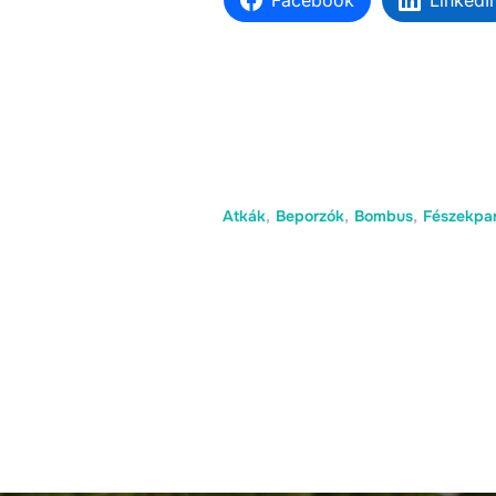
Facebook
LinkedI
Atkák
,
Beporzók
,
Bombus
,
Fészekpar