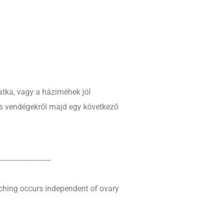
atka, vagy a háziméhek jól
os vendégekről majd egy következő
ching occurs independent of ovary