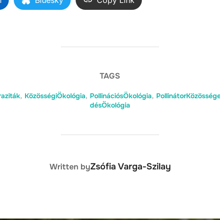
n
Bluesky
Copy Link
TAGS
aziták
,
KözösségiÖkológia
,
PollinációsÖkológia
,
PollinátorKözösség
désÖkológia
POST AUTHOR
Zsófia Varga-Szilay
Written by