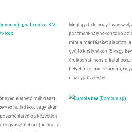
Megfigyelték, hogy tavasszal, 
poszméhkirálynőkön több az a
mint a már fészket alapított, 
gyűjtő királynőkön (5 vagy keve
árulkodhat, hogy a fiatal pos
helyet a kolónia számára, ugy
elhagyják a testét.
könnyen elérhető méhviaszt
szerves hulladékot vagy akár
 poszméhlárvákra közvetlen
varfogyasztó atkák (például a