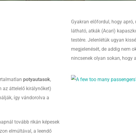
Gyakran előfordul, hogy apró,
látható, atkák (Acari) kapas
testére. Jelenlétük ugyan kissé
megjelenését, de addig nem 
nincsenek olyan sokan, hogy a
ártalmatlan
potyautasok
,
az áttelelő királynőket)
álják, így vándorolva a
 napnál tovább rikán képesek
zon elmúltával, a leendő