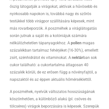
őszig látogatják a virágokat, aktívak a hűvösebb és
nyirkosabb napokon is, továbbá nagy és szőrös
testükkel több virágpor szállítására képesek, mint
más rovarbeporzók. A poszméhek a viráglátogatás
során jutnak a saját és a kolóniájuk számára
nélkülözhetetlen tápanyagokhoz. A
pollen
magas
százalékban tartalmaz fehérjéket (16-30%), emellett
zsírt, szénhidrátot és vitaminokat. A
nektár
ban sok
cukor található: a cukortartalma átlagosan 40
százalék körüli, de ez erősen függ a növényfajtól, a
napszaktól és az éppen aktuális hőmérséklettől.
A poszméhek, nyelvük változatos hosszúságának
köszönhetően, a különböző alakú
(pl. csöves és
tölcséres)
virágok beporzására is képesek.
Szerepük