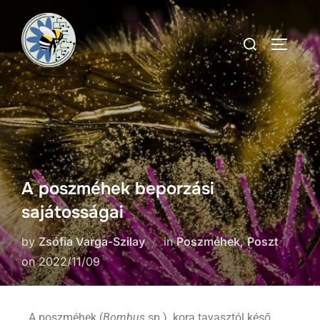
A poszméhek beporzási
sajátosságai
by
Zsófia Varga-Szilay
in
Poszméhek
,
Poszt
on
2022/11/09
A poszméhek (
Bombus
sp.) kora tavasztól késő