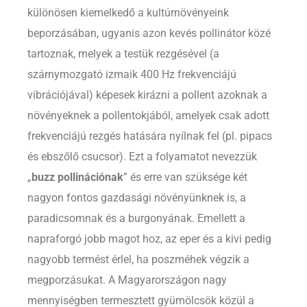
különösen kiemelkedő a kultúrnövényeink
beporzásában, ugyanis azon kevés pollinátor közé
tartoznak, melyek a testük rezgésével (a
szárnymozgató izmaik 400 Hz frekvenciájú
vibrációjával) képesek kirázni a pollent azoknak a
növényeknek a pollentokjából, amelyek csak adott
frekvenciájú rezgés hatására nyílnak fel (pl. pipacs
és ebszőlő csucsor). Ezt a folyamatot nevezzük
„
buzz pollinációnak
” és erre
van szüksége két
nagyon fontos gazdasági növényünknek is, a
paradicsomnak és a burgonyának. Emellett a
napraforgó jobb magot hoz, az eper és a kivi pedig
nagyobb termést érlel, ha poszméhek végzik a
megporzásukat.
A Magyarországon nagy
mennyiségben termesztett gyümölcsök közül a