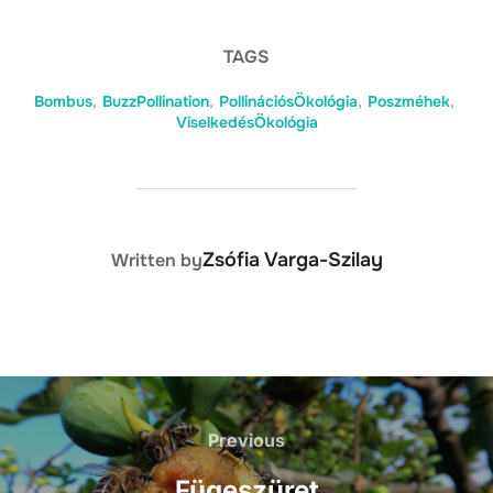
TAGS
Bombus
,
BuzzPollination
,
PollinációsÖkológia
,
Poszméhek
,
ViselkedésÖkológia
POST AUTHOR
Zsófia Varga-Szilay
Written by
Previous
Fügeszüret