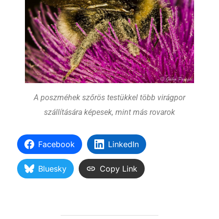
A poszméhek szőrös testükkel több virágpor
szállítására képesek, mint más rovarok
Facebook
LinkedIn
Bluesky
Copy Link