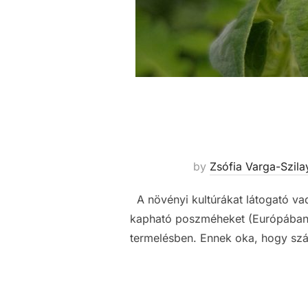
by
Zsófia Varga-Szila
A növényi kultúrákat látogató v
kapható poszméheket (Európában p
termelésben. Ennek oka, hogy szám