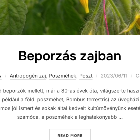
Beporzás zajban
Posted
y
Antropogén zaj
,
Poszméhek
,
Poszt
2023/06/11
C
on
ad beporzók mellett, már a 80-as évek óta, világszerte has
éldául a földi poszméhet, Bombus terrestris) az üvegház
os jól ismert és sokak által kedvelt kultúrnövényünk eset
szamóca, a poszméhek a leghatékonyabb …
„BEPORZÁS ZAJBAN”
READ MORE