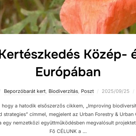
 Kertészkedés Közép- é
Európában
Posted
Beporzóbarát kert
,
Biodiverzitás
,
Poszt
2025/09/25
on
hogy a hatodik elsőszerzős cikkem, „Improving biodiversit
d strategies” címmel, megjelent az Urban Forestry & Urban 
nka egy nemzetközi együttműködésben megvalósult projektet
Fő CÉLUNK a …