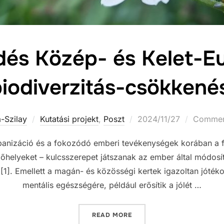
dés Közép- és Kelet-E
biodiverzitás-csökken
Posted
-Szilay
Kutatási projekt
,
Poszt
2024/11/27
Comment
on
banizáció és a fokozódó emberi tevékenységek korában a fa
élőhelyeket – kulcsszerepet játszanak az ember által módosí
1]. Emellett a magán- és közösségi kertek igazoltan jóték
mentális egészségére, például erősítik a jólét …
„KERTÉSZKEDÉS KÖZÉP- É
READ MORE