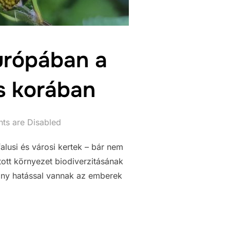
urópában a
és korában
s are Disabled
lusi és városi kertek – bár nem
tott környezet biodiverzitásának
ony hatással vannak az emberek
S KELET-EURÓPÁBAN A GLOBÁLIS BIODIVERZITÁS-CSÖKKENÉS K