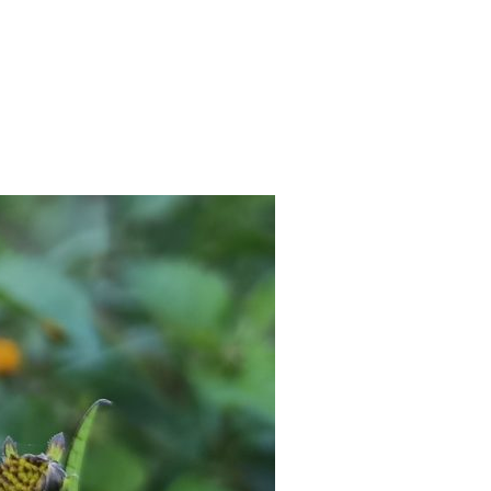
KÖZÉP- ÉS KELET-EURÓPÁBAN”