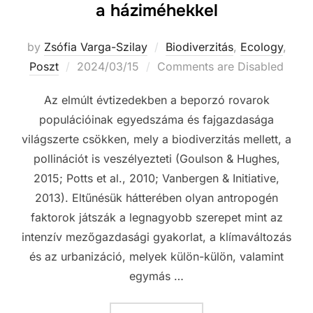
a háziméhekkel
by
Zsófia Varga-Szilay
Biodiverzitás
,
Ecology
,
Posted
Poszt
2024/03/15
Comments are Disabled
on
Az elmúlt évtizedekben a beporzó rovarok
populációinak egyedszáma és fajgazdasága
világszerte csökken, mely a biodiverzitás mellett, a
pollinációt is veszélyezteti (Goulson & Hughes,
2015; Potts et al., 2010; Vanbergen & Initiative,
2013). Eltűnésük hátterében olyan antropogén
faktorok játszák a legnagyobb szerepet mint az
intenzív mezőgazdasági gyakorlat, a klímaváltozás
és az urbanizáció, melyek külön-külön, valamint
egymás …