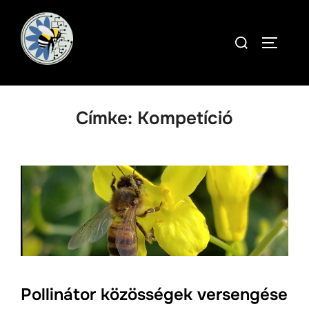
Skip
to
Search
TOGGLE
content
for:
Címke:
Kompetíció
Pollinátor közösségek versengése