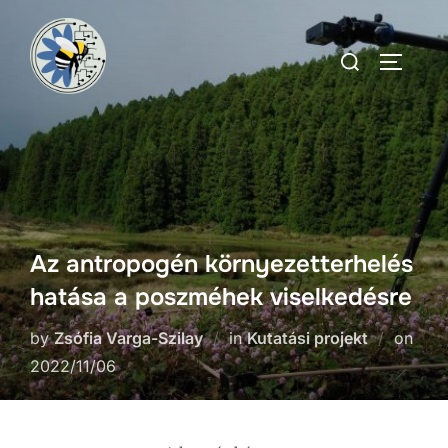
Az antropogén környezetterhelés
hatása a poszméhek viselkedésre
by
Zsófia Varga-Szilay
in
Kutatási projekt
on
2022/11/06