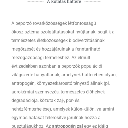
A kutatás háttere
A beporzó rovarközösségek létfontosságú
ökoszisztéma szolgáltatásokat nyújtanak: segítik a
természetes életközösségek biodiverzitásának
megőrzését és hozzájárulnak a fenntartható
mezőgazdasági termeléshez. Az elmúlt
évtizedekben azonban a beporzók populációi
világszerte hanyatlanak, amelynek hátterében olyan,
antropogén, környezetkárosító tényező állnak (pl.
agrokémiai szennyezés, természetes élőhelyek
degradációja, közutak zaj-, por- és
nehézfémterhelése), amelyek külön-külön, valamint
egymás hatását felerősítve járulnak hozzá a
pusztulásukhoz. Az
antropogén zaj
egy ez idáig