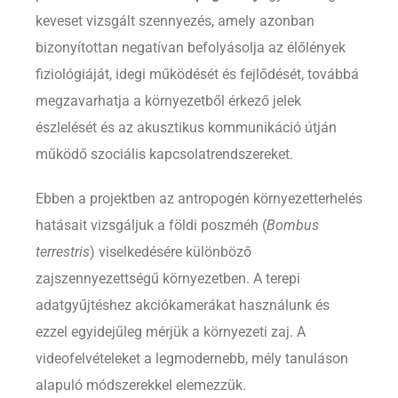
keveset vizsgált szennyezés, amely azonban
bizonyítottan negatívan befolyásolja az élőlények
fiziológiáját, idegi működését és fejlődését, továbbá
megzavarhatja a környezetből érkező jelek
észlelését és az akusztikus kommunikáció útján
működő szociális kapcsolatrendszereket.
Ebben a projektben az antropogén környezetterhelés
hatásait vizsgáljuk a földi poszméh (
Bombus
terrestris
) viselkedésére különböző
zajszennyezettségű környezetben. A terepi
adatgyűjtéshez akciókamerákat használunk és
ezzel egyidejűleg mérjük a környezeti zaj. A
videofelvételeket a legmodernebb, mély tanuláson
alapuló módszerekkel elemezzük.