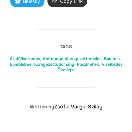
Bluesky
Copy Link
TAGS
ÁllatiViselkedés
,
AntropogénKörnyezetterhelés
,
Bombus
,
Bumblebee
,
Környezettudomány
,
Poszméhek
,
Viselkedés
Ökológia
POST AUTHOR
Zsófia Varga-Szilay
Written by