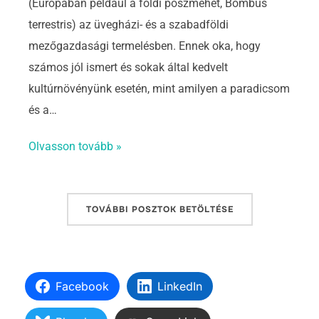
(Európában például a földi poszméhet, Bombus
terrestris) az üvegházi- és a szabadföldi
mezőgazdasági termelésben. Ennek oka, hogy
számos jól ismert és sokak által kedvelt
kultúrnövényünk esetén, mint amilyen a paradicsom
és a…
Olvasson tovább »
TOVÁBBI POSZTOK BETÖLTÉSE
Facebook
LinkedIn