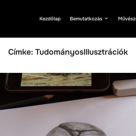
Kezdőlap
Bemutatkozás
Művész
Címke:
TudományosIllusztrációk