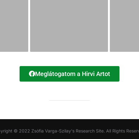
Meglátogatom a Hirvi Artot
yright © 2022 Zsófia Varga-Szilay's Research Site. All Rights Reser