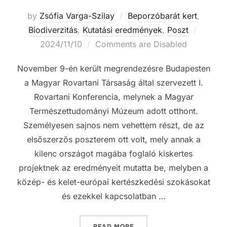
by
Zsófia Varga-Szilay
Beporzóbarát kert
,
Posted
Biodiverzitás
,
Kutatási eredmények
,
Poszt
on
2024/11/10
Comments are Disabled
November 9-én került megrendezésre Budapesten
a Magyar Rovartani Társaság által szervezett I.
Rovartani Konferencia, melynek a Magyar
Természettudományi Múzeum adott otthont.
Személyesen sajnos nem vehettem részt, de az
elsőszerzős poszterem ott volt, mely annak a
kilenc országot magába foglaló kiskertes
projektnek az eredményeit mutatta be, melyben a
közép- és kelet-európai kertészkedési szokásokat
és ezekkel kapcsolatban …
„ROVARTANI KONFERENCI
READ MORE