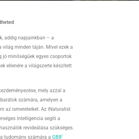
ítheted
ak, addig napjainkban – a
 világ minden táján. Mivel ezek a
lég jó minőségűek egyes csoportok
k ellenére a világszerte készített
kezdeményezése, mely azzal a
szetbarátok számára, amelyen a
i az ismereteiket. Az iNaturalist
rséges intelligencia segíti a
felhasználók revideálása szükséges.
ak a tudomány számára a
GBIF