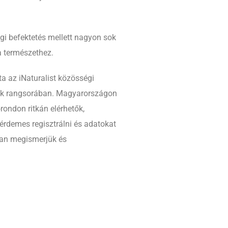
agi befektetés mellett nagyon sok
a természethez.
a az iNaturalist közösségi
ának rangsorában. Magyarországon
rondon ritkán elérhetők,
érdemes regisztrálni és adatokat
bban megismerjük és