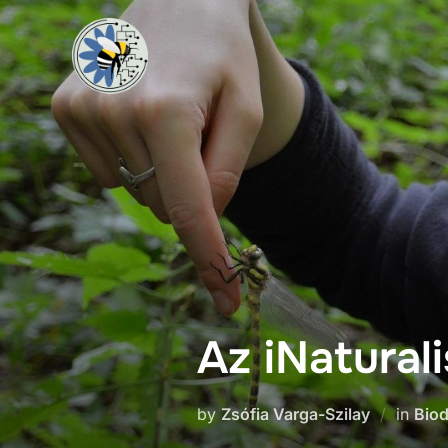
Az iNatural
by
Zsófia Varga-Szilay
in
Biod