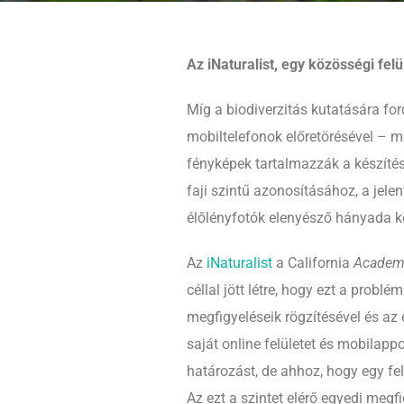
Az iNaturalist, egy közösségi fel
Míg a biodiverzitás kutatására fo
mobiltelefonok előretörésével – m
fényképek tartalmazzák a készítés
faji szintű azonosításához, a jele
élőlényfotók elenyésző hányada ke
Az
iNaturalist
a California
Academy
céllal jött létre, hogy ezt a prob
megfigyeléseik rögzítésével és az 
saját online felületet és mobilapp
határozást, de ahhoz, hogy egy fel
Az ezt a szintet elérő egyedi me