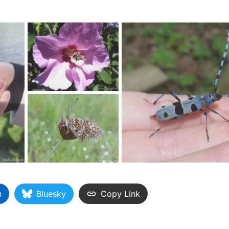
n
Bluesky
Copy Link