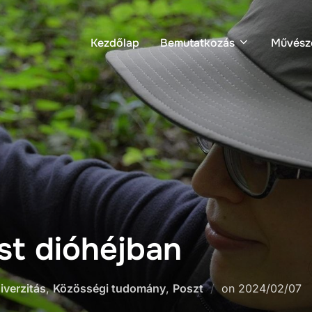
Kezdőlap
Bemutatkozás
Művész
ist dióhéjban
iverzitás
,
Közösségi tudomány
,
Poszt
on
2024/02/07