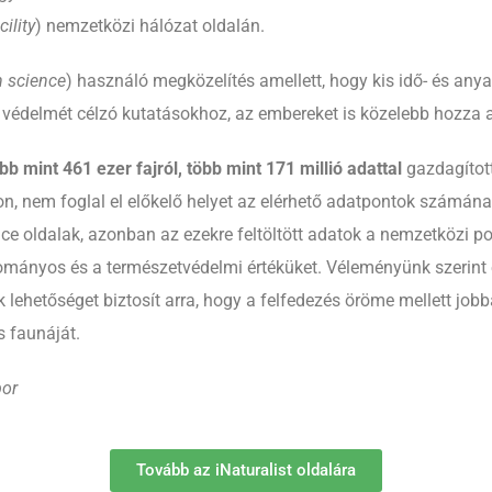
ility
) nemzetközi hálózat oldalán.
n science
) használó megközelítés amellett, hogy kis idő- és any
ás védelmét célzó kutatásokhoz, az embereket is közelebb hozza 
bb mint 461 ezer fajról, több mint 171 millió adattal
gazdagított
don, nem foglal el előkelő helyet az elérhető adatpontok szám
ce oldalak, azonban az ezekre feltöltött adatok a nemzetközi po
ományos és a természetvédelmi értéküket. Véleményünk szerint 
mek lehetőséget biztosít arra, hogy a felfedezés öröme mellett jo
 faunáját.
bor
Tovább az iNaturalist oldalára