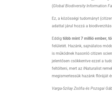
(
Global Biodiversity Information Fac
Ez, a közösségi tudományt (
citize
adattal járul hozzá a biodiverzit
Eddig
több mint 7 millió ember, tö
felületét. Hazánk, sajnálatos mó
is működnek hasonló citizen scien
jelentősen csökkentve ezzel a tud
feltölteni, mert az iNaturalist re
megismertessük hazánk flóráját és
Varga-Szilay Zsófia és Pozsgai Gá