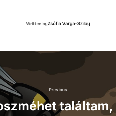
POST AUTHOR
Zsófia Varga-Szilay
Written by
Previous
oszméhet találtam,