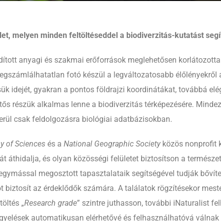
ület, melyen minden feltöltéseddel a biodiverzitás-kutatást seg
rdított anyagi és szakmai erőforrások meglehetősen korlátozott
egszámlálhatatlan fotó készül a legváltozatosabb élőlényekről a
ük idejét, gyakran a pontos földrajzi koordinátákat, továbbá e
ntős részük alkalmas lenne a biodiverzitás térképezésére. Mindeze
rül csak feldolgozásra biológiai adatbázisokban.
 of Sciences
és a
National Geographic Society
közös nonprofit 
lémát áthidalja, és olyan közösségi felületet biztosítson a termé
egymással megosztott tapasztalataik segítségével tudják bővíten
ot biztosít az érdeklődők számára. A találatok rögzítésekor meste
töltés „
Research grade
” szintre juthasson, további iNaturalist 
gfigyelések automatikusan elérhetővé és felhasználhatóvá váln